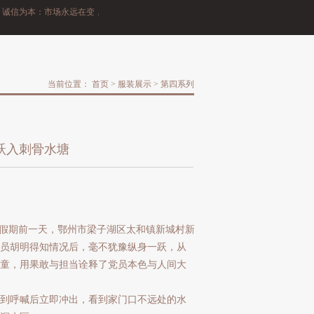
信为本：市场永远在变，诚信永远不变。
当前位置：
首页
>
服装展示
>
第四系列
跃入刺骨水塘
元旦假期前一天，鄂州市梁子湖区太和镇新城村新
员胡明得知情况后，毫不犹豫纵身一跃，从
男童，用果敢与担当诠释了党员本色与人间大
到呼喊后立即冲出，看到家门口不远处的水