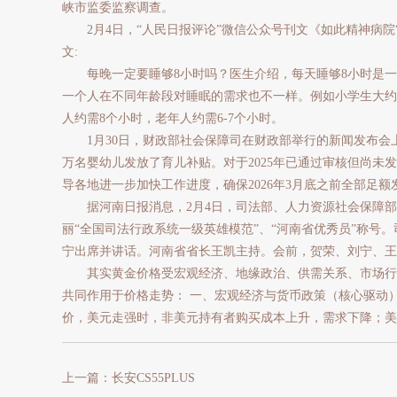
峡市监委监察调查。
2月4日，“人民日报评论”微信公众号刊文《如此精神病院
文:
每晚一定要睡够8小时吗？医生介绍，每天睡够8小时是一
一个人在不同年龄段对睡眠的需求也不一样。例如小学生大约
人约需8个小时，老年人约需6-7个小时。
1月30日，财政部社会保障司在财政部举行的新闻发布会上
万名婴幼儿发放了育儿补贴。对于2025年已通过审核但尚未
导各地进一步加快工作进度，确保2026年3月底之前全部足额
据河南日报消息，2月4日，司法部、人力资源社会保障部
丽“全国司法行政系统一级英雄模范”、“河南省优秀员”称号
宁出席并讲话。河南省省长王凯主持。会前，贺荣、刘宁、王
其实黄金价格受宏观经济、地缘政治、供需关系、市场行
共同作用于价格走势： 一、宏观经济与货币政策（核心驱动） 
价，美元走强时，非美元持有者购买成本上升，需求下降；美
上一篇：长安CS55PLUS