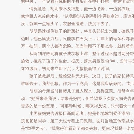
塘中央，一个穿着羽绒服的小身影正在挣扎扑腾，并逐渐漂向
情况危急，胡明来不及细想，他一边飞奔，一边脱衣服，
豫地跳入冰冷的水中。“从我跑过去到游到小男孩身边，应该
没，就剩一点额头了，衣服全湿透，快沉下去了。
胡明迅速抓住孩子的脖颈处，将其头部托出水面，确保呼
边时，他已筋疲力尽，只能趴在石头上，让岸上的母亲和邻居
万一抽筋，两个人都有危险。但当时顾不了那么多，就想着争
从听到呼救到将孩子成功救上岸，整个过程不超过两分钟
施救，挽救了孩子的生命。据悉，落水男童仅4岁半，当时与
穿羽绒服，初期未立即下沉，为救援赢得了时间。
孩子被救起后，经检查并无大碍。次日，孩子的家长特意登
谁家孩子，我都会救。作为一个党员，这是我应该做的。”胡
胡明的母亲当时目睹儿子跳入深水，急得直哭。胡母今年5
动。“她后来跟我说，结果是好的，但希望我下次救人前先告
更多的是一份坚定，“可那种时候，哪来得及说，只想着快一
小男孩妈妈告诉极目新闻记者，她是外地嫁到梁子湖的，
孩爸爸是同学，第二天也专程上门致谢。面对当地宣传部及乡
是“举手之劳”。“我觉得谁看到了都会去救。更何况我是一名