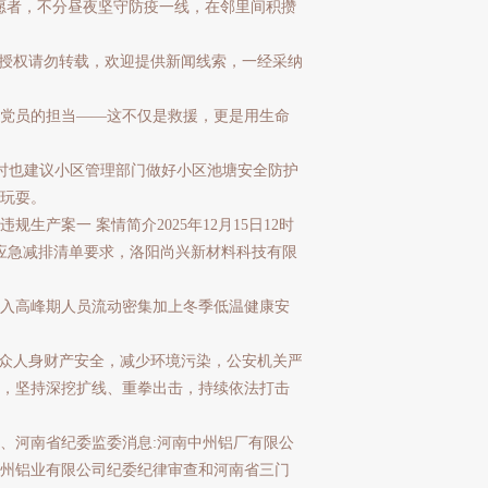
愿者，不分昼夜坚守防疫一线，在邻里间积攒
授权请勿转载，欢迎提供新闻线索，一经采纳
党员的担当——这不仅是救援，更是用生命
]同时也建议小区管理部门做好小区池塘安全防护
玩耍。
产案一 案情简介2025年12月15日12时
应急减排清单要求，洛阳尚兴新材料科技有限
入高峰期人员流动密集加上冬季低温健康安
众人身财产安全，减少环境污染，公安机关严
，坚持深挖扩线、重拳出击，持续依法打击
河南省纪委监委消息:河南中州铝厂有限公
州铝业有限公司纪委纪律审查和河南省三门