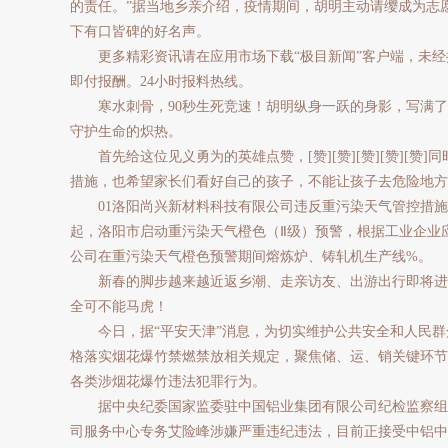
的责任。”据当地乡亲介绍，疫情期间，胡明主动请缨成为志
下有口皆碑的好名声。
更多精彩资讯请在应用市场下载“极目新闻”客户端，未经
即付报酬。24小时报料热线。
寒水刺骨，90秒生死竞速！胡明纵身一跃的身影，写满了
守护生命的炽热。
首先给这位见义勇为的英雄点赞，[赞][赞][赞][赞][赞
措施，也希望家长们看好自己的孩子，不能让孩子去危险地方
01洛阳尚兴新材料科技有限公司违反重污染天气管控措施违规生
起，洛阳市启动重污染天气橙色（Ⅱ级）预警，根据工业企业
公司在重污染天气橙色预警期间熔炼炉、铸轧机生产线%。
新春的脚步越来越近返乡潮、走亲访友、出游出行即将进
全可不能马虎！
今日，据“平安天津”消息，为切实维护公共安全和人民群
格落实烟花爆竹禁燃禁放相关规定，聚焦储、运、销关键环节
各类涉烟花爆竹违法犯罪行为。
据中央纪委国家监委驻中国铝业集团有限公司纪检监察组、
司服务中心专务艾险峰涉嫌严重违纪违法，目前正接受中铝中