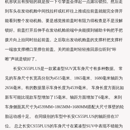
机形状且有按钮的就是按一下引擎盖会弹起一点露出锁扣。然后走
到车头在发动机舱中间找拉杆或杠杆往上推或拉前盖就能完全弹开
能看到整个发动机舱。要是感觉推前盖时有阻力得检查是不是没解
锁好。前盖打开后伸手在发动机舱前端中央能摸到辅助卡钩把手把
拨片向上抬同时抬起前盖。之后取出发动机舱盖的支撑杆把支撑杆
一端放支撑槽口里撑住前盖。关闭前盖时轻轻推回原位听到“咔
嚓”声就是锁好了。
长安CS55PLUS是一款紧凑型SUV其车身尺寸有多种数据。 常
见的车身尺寸长宽高分别为4515毫米、1865毫米、1680毫米轴距为
2656毫米。有的数据显示车身长度为4539毫米。 车身长度方面比如
新车可能比现款车型增加了15毫米。轴距方面增加了6毫米。 来到
车身侧面其尺寸为4539MM×1865MM×1680MM搭配大尺寸厚壁的轮
胎运动感十足。 在同级别的车型中长安CS55PLUS的轴距排在37
位。 总之长安CS55PLUS的车身尺寸在紧凑型SUV中表现不错能为