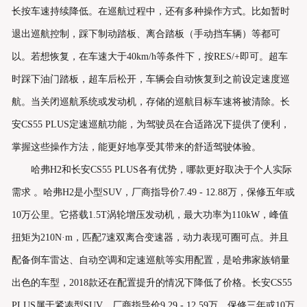
长按车速持续降低。在巡航过程中，还有多种操作方式。比如暂时
退出巡航控制，踩下制动踏板、离合踏板（手动挡车辆）等都可
以。若想恢复，在车速大于40km/h等条件下，按RES/+即可。超车
时踩下油门踏板，超车后松开，车辆会自动恢复到之前设定速度巡
航。当关闭巡航系统或发动机，存储的巡航目标车速将被清除。长
安CS55 PLUS定速巡航功能，为驾驶员在合适路况下提供了便利，
掌握这些操作方法，能更好地享受其带来的舒适驾驶体验。
哈弗H2和长安CS55 PLUS各有优势，哪款更好取决于个人实际
需求 。哈弗H2是小型SUV，厂商指导价7.49 - 12.88万，保修五年或
10万公里。它搭载1.5T涡轮增压发动机，最大功率为110kW，峰值
扭矩为210N·m，匹配7速双离合变速器，动力表现可圈可点。并且
配备倒车雷达、自动空调和定速巡航等实用配置，是哈弗家族销量
出色的车型，2018款还在配置提升的情况下降低了价格。长安CS55
PLUS属于紧凑型SUV，厂商指导价9.29 - 12.59万，保修三年或10万