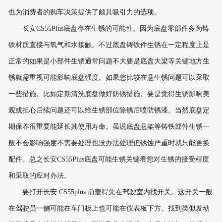
也为消费者的购车决策提供了颇具吸引力的选项。
长安CS55Plus底盘存在生锈的可能性。因为底盘零部件多为铸
铁材质直接与氧气和水接触。不过底盘铸铁件生锈在一定程度上是
正常的如果是小部件生锈通常问题不大要是底盘大梁等关键地方生
锈就需重视可能影响底盘强度。如果您比较在意生锈问题可以采取
一些措施。比如定期清洗底盘做好防锈措施。要是觉得生锈影响美
观或担心后续问题还可以给生锈部位除锈后喷防锈漆。当然底盘定
期保养很重要能延长其使用寿命。虽说底盘悬架等铸铁部件生锈一
般不会影响强度不需要处理也没办法处理但锈蚀严重时就只能更换
配件。总之长安CS55Plus底盘可能生锈关键看您对生锈的接受程度
和采取的应对办法。
要打开长安 CS55plus 前盖得先在驾驶室内找开关。这开关一般
在驾驶员一侧可能在车门板上也可能在仪表板下方。找到类似发动