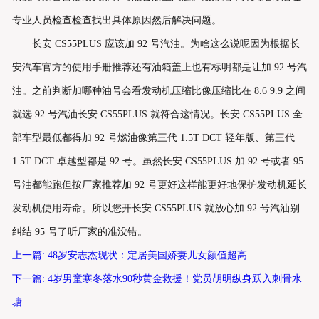
专业人员检查检查找出具体原因然后解决问题。
长安 CS55PLUS 应该加 92 号汽油。为啥这么说呢因为根据长
安汽车官方的使用手册推荐还有油箱盖上也有标明都是让加 92 号汽
油。之前判断加哪种油号会看发动机压缩比像压缩比在 8.6 9.9 之间
就选 92 号汽油长安 CS55PLUS 就符合这情况。长安 CS55PLUS 全
部车型最低都得加 92 号燃油像第三代 1.5T DCT 轻年版、第三代
1.5T DCT 卓越型都是 92 号。虽然长安 CS55PLUS 加 92 号或者 95
号油都能跑但按厂家推荐加 92 号更好这样能更好地保护发动机延长
发动机使用寿命。所以您开长安 CS55PLUS 就放心加 92 号汽油别
纠结 95 号了听厂家的准没错。
上一篇: 48岁安志杰现状：定居美国娇妻儿女颜值超高
下一篇: 4岁男童寒冬落水90秒黄金救援！党员胡明纵身跃入刺骨水
塘