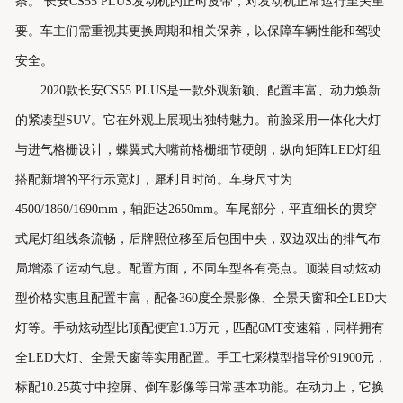
条。 长安CS55 PLUS发动机的正时皮带，对发动机正常运行至关重
要。车主们需重视其更换周期和相关保养，以保障车辆性能和驾驶
安全。
2020款长安CS55 PLUS是一款外观新颖、配置丰富、动力焕新
的紧凑型SUV。它在外观上展现出独特魅力。前脸采用一体化大灯
与进气格栅设计，蝶翼式大嘴前格栅细节硬朗，纵向矩阵LED灯组
搭配新增的平行示宽灯，犀利且时尚。车身尺寸为
4500/1860/1690mm，轴距达2650mm。车尾部分，平直细长的贯穿
式尾灯组线条流畅，后牌照位移至后包围中央，双边双出的排气布
局增添了运动气息。配置方面，不同车型各有亮点。顶装自动炫动
型价格实惠且配置丰富，配备360度全景影像、全景天窗和全LED大
灯等。手动炫动型比顶配便宜1.3万元，匹配6MT变速箱，同样拥有
全LED大灯、全景天窗等实用配置。手工七彩模型指导价91900元，
标配10.25英寸中控屏、倒车影像等日常基本功能。在动力上，它换