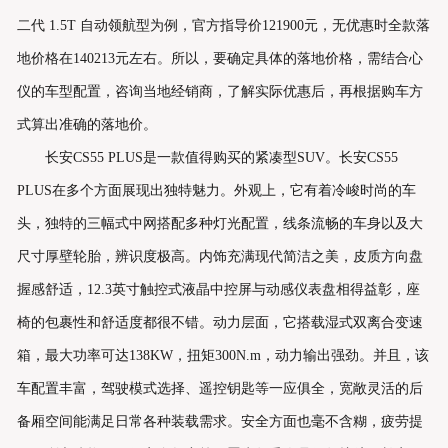
二代 1.5T 自动领航型为例，官方指导价121900元，无优惠时全款落
地价格在140213元左右。所以，要确定具体的落地价格，需结合心
仪的车型配置，咨询当地经销商，了解实际优惠后，再根据购车方
式算出准确的落地价。
长安CS55 PLUS是一款值得购买的紧凑型SUV。长安CS55
PLUS在多个方面展现出独特魅力。外观上，它有着冷峻时尚的车
头，独特的三幅式中网搭配多种灯光配置，线条流畅的车身以及大
尺寸厚壁轮胎，辨识度极高。内饰充满现代简洁之美，皮质方向盘
握感舒适，12.3英寸触控式液晶中控屏与动感仪表盘相得益彰，座
椅的包裹性和舒适度都很不错。动力层面，它搭载湿式双离合变速
箱，最大功率可达138KW，扭矩300N.m，动力输出强劲。并且，该
车配置丰富，驾驶模式选择、遥控钥匙等一应俱全，宽敞灵活的后
备厢空间能满足日常各种装载需求。安全方面也毫不含糊，疲劳提