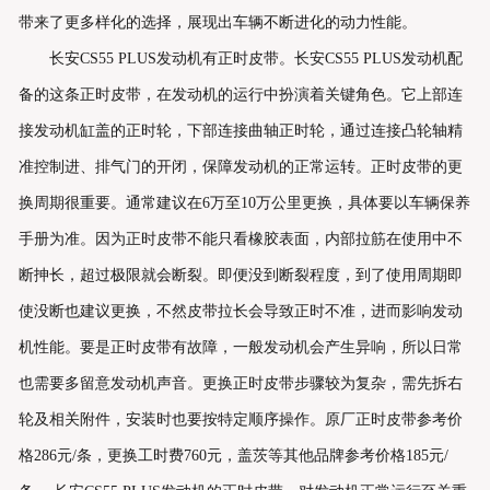
带来了更多样化的选择，展现出车辆不断进化的动力性能。
长安CS55 PLUS发动机有正时皮带。长安CS55 PLUS发动机配
备的这条正时皮带，在发动机的运行中扮演着关键角色。它上部连
接发动机缸盖的正时轮，下部连接曲轴正时轮，通过连接凸轮轴精
准控制进、排气门的开闭，保障发动机的正常运转。正时皮带的更
换周期很重要。通常建议在6万至10万公里更换，具体要以车辆保养
手册为准。因为正时皮带不能只看橡胶表面，内部拉筋在使用中不
断抻长，超过极限就会断裂。即便没到断裂程度，到了使用周期即
使没断也建议更换，不然皮带拉长会导致正时不准，进而影响发动
机性能。要是正时皮带有故障，一般发动机会产生异响，所以日常
也需要多留意发动机声音。更换正时皮带步骤较为复杂，需先拆右
轮及相关附件，安装时也要按特定顺序操作。原厂正时皮带参考价
格286元/条，更换工时费760元，盖茨等其他品牌参考价格185元/