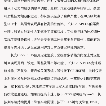
增强，驾乘舒适性得到改善。同时，长安CS55PLUS的隔音优化还
融入了动力与底盘的整体调校，蓝鲸1.5T发动机的平顺输出、多连
联系我们
杆后悬挂对颠簸的过滤，都从源头减少了噪声产生，在10万级紧凑
型SUV中，其隔音表现具有较高的性价比。长安CS55PLUS的隔音
处理，既通过针对性方案解决了原车短板，又依托品牌的技术调校
实现了基础静谧性，无论是专业施工还是车主自行操作，都能有效
提升车内环境，满足家庭用户对日常驾驶安静性的需求。
长安CS55 PLUS使用定速巡航，需操作多功能方向盘上对应按
键来实现开启、设定、调整及退出等功能 。长安CS55 PLUS定速巡
航操作并不复杂。开启或关闭系统，通过按下CRUISE键，此时仪表
上对应的巡航控制指示灯会相应点亮或熄灭。当车辆达到所需车速
后，按下SET/-键，就能将当前车速设定为巡航目标车速，车辆便开
始按此速度巡航。如果想提高车速，按下RES/+键可提高5km/h，长
按则车速持续提升；降低车速同理，按下SET/-键每次降低5km/h，