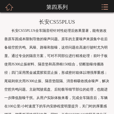



第四系列
网站首页
关于我们
长安CS55PLUS
长安CS55PLUS全车隔音经针对性处理后效果显著，能有效改
新闻资讯
善原车因成本限制导致的噪声问题。原车的主要噪声来源集中在后
服装展示
备箱空腔共鸣、风噪、路噪和胎噪，这些问题在高速行驶时尤为明
显。通过专业的隔音方案，可对不同部位进行精准处理：前叶子板
实店经营
使用JS300止振材料、隔音垫和高弹棉150组合，切断胎噪传播路
招商加盟
径；四门采用黑金减震胶双层止振，形成密封箱体以增强厚重感；
尾箱则依次用JS300止振、隔音垫阻隔、消音棉吸收残余噪声，解决
公司荣誉
空腔共鸣问题。主副驾驶底盘、后轮毂等细节部位的处理，也能进
客户留言
一步降低胎噪干扰。从用户实际体验来看，完成全车隔音后，车辆
在100公里/小时速度下的车内安静程度明显提升，关门时的厚重感
人才招聘