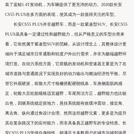
装了蓝鲸1.4T发动机，为车辆提供了更充沛的动力。2020款长安
CS55 PLUS在多方面的表现，使其成为一款值得关注的车型。
长安CS55 PLUS并非越野车，而是一款紧凑型SUV。长安CS55
PLUS虽具备一定通过性和越野能力，但从严格意义的车型分类来
看，它依然属于紧凑型SUV的范畴。从设计理念上，其整体设计更
倾向于满足城市日常通勤和轻度户外出行需求，并非为极端越野环
境打造。在动力系统方面，它搭载的发动机和变速器主要是为了在
城市道路与普通路况下实现良好的动力输出与燃油经济性平衡。尽
管它外观硬派，前脸大尺寸格栅搭配硬朗线条，车身侧面肌肉感
足，轮毂大且轮胎规格适宜越野，车尾简洁方正，越野能力也比较
出色，四驱系统稳定抓地力，悬挂系统能有效缓冲震动，接近角、
离去角、纵向通过角设计合理。然而这些越野元素，更多是为提升
其在复杂路况下的应对能力，而非具备真正越野车的专业特质。长
安CS55 PLUS凭借自身特性，能满足大多数用户在城市与城郊场景