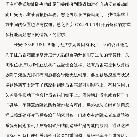
还有折叠式智能防夹功能尾门关闭碰到障碍物时会自动反向移动能
防止夹伤儿童或者损伤车辆。您还可以在后备箱尾门上找找车牌上
方中间的位置也许有按钮。总之长安 CS55PLUS 打开后备箱的方式
多样能满足您不同情况下的需求。
长安CS55PLUS后备箱门无法锁定原因有不少。比如说可能是
为了让后备箱盖按动开启开关后能自动升起用了过硬的弹簧杆。关
闭限位橡胶块和锁止机构不匹配也会这样。还有后备箱控制线路出
故障了液压支撑杆有问题都会导致无法锁定。要是钥匙感应有状况
像钥匙离车太近车子感应到钥匙后备箱就可能锁不上。有时候用力
关盖零件松动了也会让后备箱门锁不上。遥控钥匙没电或者坏了车
门锁块、闭锁器故障线路故障也都有可能。另外锁芯长时间使用磨
损或损坏锁杆变形后备箱门的密封条、门本身有故障或者车辆防盗
系统有问题限制了后备箱锁的功能这些都是可能的原因。遇到这种
情况可别盲目使劲关那样可能会加重问题。最好把车开到维修店让