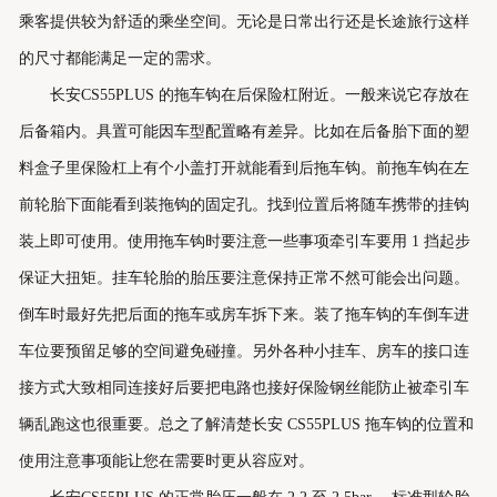
乘客提供较为舒适的乘坐空间。无论是日常出行还是长途旅行这样
的尺寸都能满足一定的需求。
长安CS55PLUS 的拖车钩在后保险杠附近。一般来说它存放在
后备箱内。具置可能因车型配置略有差异。比如在后备胎下面的塑
料盒子里保险杠上有个小盖打开就能看到后拖车钩。前拖车钩在左
前轮胎下面能看到装拖钩的固定孔。找到位置后将随车携带的挂钩
装上即可使用。使用拖车钩时要注意一些事项牵引车要用 1 挡起步
保证大扭矩。挂车轮胎的胎压要注意保持正常不然可能会出问题。
倒车时最好先把后面的拖车或房车拆下来。装了拖车钩的车倒车进
车位要预留足够的空间避免碰撞。另外各种小挂车、房车的接口连
接方式大致相同连接好后要把电路也接好保险钢丝能防止被牵引车
辆乱跑这也很重要。总之了解清楚长安 CS55PLUS 拖车钩的位置和
使用注意事项能让您在需要时更从容应对。