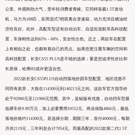
公里。外观刚劲大气，受年轻消费者青睐。它同样装载1.5T发动
机，马力为188匹，采用湿式7档双离合变速箱，动力充沛且燃油经
济性良好。此外，高配车型还有自动泊车、自适应巡航等高科技配
置，车身刚性达到65% - 68%，安全性出色。总之，两款车在配置
上有相似之处，也都有着自己的亮点。如果您更注重车辆的空间和
高科技配置，长安CS55 PLUS是不错的选择；要是您追求性价比和
长质保，哈弗H2或许更适合您。
2022款长安CS55PLUS自动挡落地价因车型配置、地区优惠不
同而有差异，大致在114300元到140213元之间。这款车官方指导价
处于92900元至121900元范围。其中，蓝鲸版有优惠，自动挡车型最
低裸车价9.89万元，加上必要费用10552元、商业保险4866元，最低
落地价格约114300元。若选择分期，期限三年，首付40000元，每期
月供2119元，三年利息合计7054元。而最高配的2022款第二代1.5T