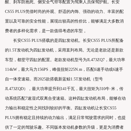
醒、刹车防抱死、侧安全气帘等配置为驾乘人员保驾护航。长安
CS55 PLUS凭借时尚的外观、舒适的内饰、强劲的动力、丰富的配
置以及可靠的安全性能，展现出较高的性价比，能够满足大多数消
费者的多样化需求，是一款值得考虑的车型 。
长安CS55 PLUS搭载的是四缸发动机。长安CS55 PLUS所配备
的1.5T发动机为四缸发动机，采用直列布局。无论是老款还是新款
车型，都坚守四缸的配置。老款发动机型号为JL473ZQ7，最大功率
114kW，最大马力156PS，峰值扭矩225N.m，匹配6速手动或6速手
自一体变速箱。而2025款搭载新蓝鲸1.5T发动机（型号
JL473ZQD），最大功率提升到141千瓦，最大扭矩为310牛·米，传
动系统匹配7速湿式双离合变速箱。这种四缸发动机布局，能够在动
力输出和稳定性之间找到较好的平衡。四缸发动机让长安CS55
PLUS拥有稳定且持续的动力输出，满足日常驾驶需求的同时，也提
供了一定的驾驶乐趣。不同版本发动机参数的升级，更是为消费者