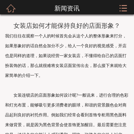



新闻资讯
网站首页
关于我们
女装店如何才能保持良好的店面形象？
我们往往在观察一个人的时候首先会从这个人的整体形象来打分，
新闻资讯
如果形象好的话自然会加分不少，给人一个良好的视觉感受，开店
服装展示
也是同样的道理，如果说经营一家女装店，不懂得给自己的店面打
扮装饰的话，那么就很难将女装店面宣传出去，那么接下来就给大
实店经营
家简单的介绍一下。
招商加盟
女装连锁店的店面形象如何设计呢?一般说来，进行合理的色彩
公司荣誉
和灯光布置，能够吸引更多消费者的眼球，和谐的背景颜色会对商
客户留言
品起到良好的衬托作用。例如我们经常会看到首饰专柜用黑色面料
来做背景，就是因为黑色背景会使首饰更加醒目。最后需要您注意
人才招聘