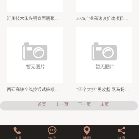
联系我们
汇川技术朱兴明直面瓶颈提出“场景、精度、愿力”三大解法
2026广深高速改扩建项目迎来新进展
西延高铁全线拉通试验顺利完成 联调联试进入冲刺阶段
“四个大抓”勇攻坚 跃马扬鞭赴新程
首页
上一页
下一页
末页




电话
短信
地图
分享