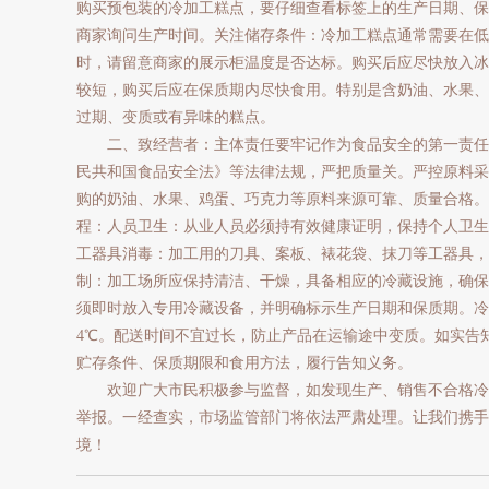
购买预包装的冷加工糕点，要仔细查看标签上的生产日期、保
商家询问生产时间。关注储存条件：冷加工糕点通常需要在低温
时，请留意商家的展示柜温度是否达标。购买后应尽快放入冰
较短，购买后应在保质期内尽快食用。特别是含奶油、水果、
过期、变质或有异味的糕点。
二、致经营者：主体责任要牢记作为食品安全的第一责任
民共和国食品安全法》等法律法规，严把质量关。严控原料采
购的奶油、水果、鸡蛋、巧克力等原料来源可靠、质量合格。
程：人员卫生：从业人员必须持有效健康证明，保持个人卫生
工器具消毒：加工用的刀具、案板、裱花袋、抹刀等工器具，
制：加工场所应保持清洁、干燥，具备相应的冷藏设施，确保
须即时放入专用冷藏设备，并明确标示生产日期和保质期。冷
4℃。配送时间不宜过长，防止产品在运输途中变质。如实告
贮存条件、保质期限和食用方法，履行告知义务。
欢迎广大市民积极参与监督，如发现生产、销售不合格冷
举报。一经查实，市场监管部门将依法严肃处理。让我们携手
境！