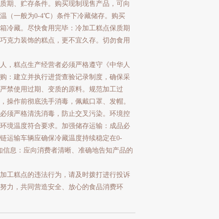
质期、贮存条件。购买现制现售产品，可向
（一般为0-4℃）条件下冷藏储存。购买
箱冷藏。尽快食用完毕：冷加工糕点保质期
巧克力装饰的糕点，更不宜久存。切勿食用
人，糕点生产经营者必须严格遵守《中华人
购：建立并执行进货查验记录制度，确保采
严禁使用过期、变质的原料。规范加工过
，操作前彻底洗手消毒，佩戴口罩、发帽。
必须严格清洗消毒，防止交叉污染。环境控
环境温度符合要求。加强储存运输：成品必
链运输车辆应确保冷藏温度持续稳定在0-
知信息：应向消费者清晰、准确地告知产品的
加工糕点的违法行为，请及时拨打进行投诉
努力，共同营造安全、放心的食品消费环