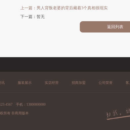
上一篇：男人背叛老婆的背后藏着3个真相很现实
下一篇：暂无
返回列表
资讯
服装展示
实店经营
招商加盟
公司荣誉
客
4567 手机：13800000000
网站 版权所有 非商用版本