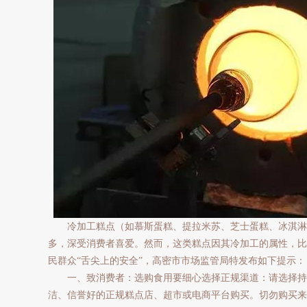
冷加工糕点（如慕斯蛋糕、提拉米苏、芝士蛋糕、冰淇淋
多，深受消费者喜爱。然而，这类糕点因其冷加工的属性，比
民群众“舌尖上的安全”，高密市市场监管局特发布如下提示：
一、致消费者：选购食用要细心选择正规渠道：请选择持
洁、信誉好的正规糕点店、超市或电商平台购买。切勿购买来