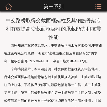



第一系列
网站首页
关于我们
中交路桥取得变截面框架柱及其钢筋骨架专
利有效提高变截面框架柱的承载能力和抗震
新闻资讯
性能
服装展示
国家知识产权局信息显示，中交路桥华南工程有限公司;中交路
桥建设有限公司取得一项名为“变截面框架柱及其钢筋骨架”的专
实店经营
利，授权公告号CN223824451U，申请日期为2024年12月。
招商加盟
专利摘要显示，本申请提供一种变截面框架柱及其钢筋骨架，
所述变截面框架柱钢筋骨架包括主筋及螺旋式箍筋，主筋对应框架
公司荣誉
柱的上柱体、下柱体及变截面过渡段包括有第一主筋、第二主筋及
客户留言
第三主筋，第三主筋倾斜地连接在第一主筋与第二主筋之间，螺旋
式箍筋沿主筋的延伸方向并呈螺旋状绕设在所述主筋的外周，且螺
人才招聘