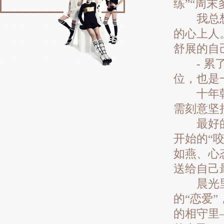
练”“周
我总想提
的心上人
舒展的自
- 累了
位，也是
十年朝夕
需刻意坚
最好的相
开始的“
如燕、心
送给自己
晨光里，
的“恋爱
的相守里