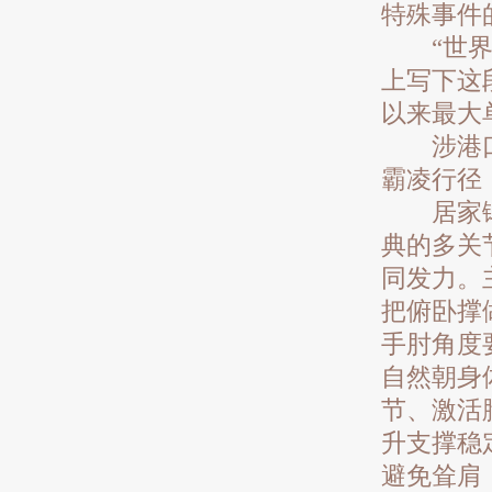
特殊事件
“世界在
上写下这
以来最大
涉港口裁
霸凌行径！
居家锻炼
典的多关
同发力。主
把俯卧撑
手肘角度
自然朝身
节、激活
升支撑稳
避免耸肩