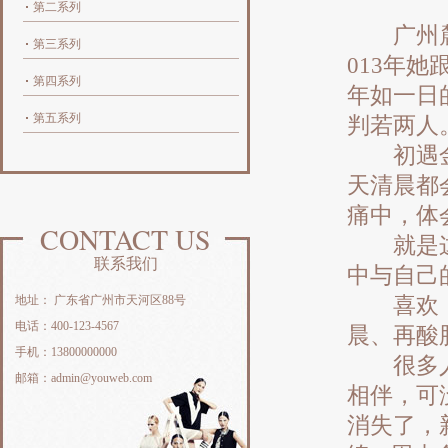
第二系列
广州麓湖
第三系列
013年
第四系列
年如一日
第五系列
判若两人
初遇金刚
天清晨都
痛中，体
CONTACT US
就是这一
联系我们
中与自己
地址： 广东省广州市天河区88号
喜欢，从
电话：400-123-4567
晨、再酸
手机：13800000000
很多人刚
邮箱：admin@youweb.com
相伴，可
消失了，