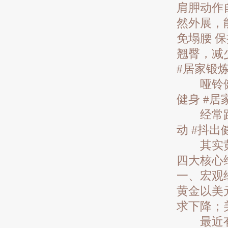
肩胛动作
然外展，
免塌腰 
翘臀，减
#居家锻
哑铃健身
健身 #居
经常跑步
动 #抖
其实黄金
四大核心
一、宏观
黄金以美
求下降；
最近有消