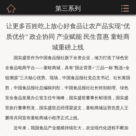



第三系列
网站首页
关于我们
让更多百姓吃上放心好食品让农产品实现“优
质优价” 政企协同 产业赋能 民生普惠 童蛙商
新闻资讯
城重磅上线
服装展示
国实盛世作为中国食品报社旗下全资企业，倾力打造了绿色安
全食品电商平台——童蛙商城，具有“国企背景+‘三品一标’甄选+全
实店经营
链溯源”三大核心优势。现场，中国食品报社党总支书记、社长黄国
招商加盟
胜，中国食品报社总编辑刘彤，中国食品报社社长特别助理、绿色
安全食品发展办公室主任牛海峰，国实盛世董事长郇强强，国实盛
公司荣誉
世执行董事邢龙，国实盛世总经理梁波文，童蛙商城运营负责人王
客户留言
鹏等共同宣布童蛙商城小程序正式上线。
近年来，我国食品产业规模持续壮大，农业现代化进程不断加
人才招聘