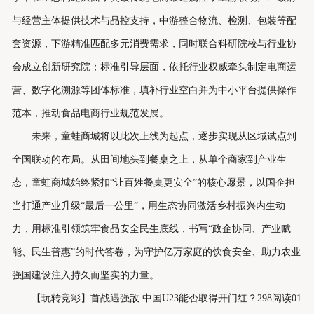
与经营主体提供技术与品控支持，中游整合物流、检测、包装等配
套资源，下游精准匹配多元消费需求，同时联合科研院校与行业协
会成立创新研究院；标准引导层面，依托行业权威牵头制定电商运
营、数字化溯源等团体标准，填补行业空白并为中小平台提供操作
范本，推动食品电商行业规范发展。
未来，童蛙商城将以此次上线为起点，逐步实现从区域试点到
全国联动的布局。从田间地头到餐桌之上，从单个商家到产业生
态，童蛙商城始终紧扣“让百姓餐桌更安全”的核心愿景，以国企担
当打通产业升级“最后一公里”，用生态协同激活乡村振兴内生动
力，用标准引领筑牢食品安全民生底线，书写“政企协同、产业赋
能、民生普惠”的时代答卷，为守护亿万家庭的饮食安全、助力农业
强国建设注入持久而坚实的力量。
【玩转竞彩】首战遇强敌 中国U23能否取得开门红？298阅读01