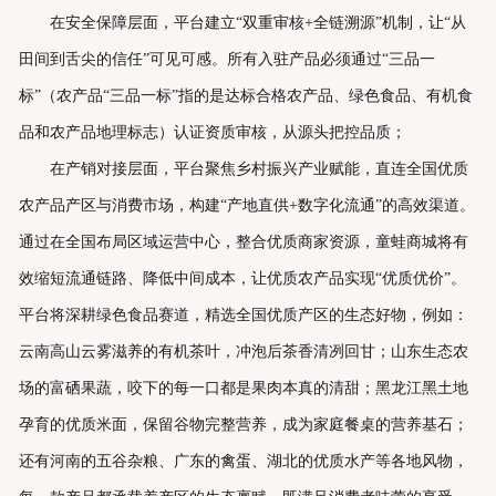
在安全保障层面，平台建立“双重审核+全链溯源”机制，让“从
田间到舌尖的信任”可见可感。所有入驻产品必须通过“三品一
标”（农产品“三品一标”指的是达标合格农产品、绿色食品、有机食
品和农产品地理标志）认证资质审核，从源头把控品质；
在产销对接层面，平台聚焦乡村振兴产业赋能，直连全国优质
农产品产区与消费市场，构建“产地直供+数字化流通”的高效渠道。
通过在全国布局区域运营中心，整合优质商家资源，童蛙商城将有
效缩短流通链路、降低中间成本，让优质农产品实现“优质优价”。
平台将深耕绿色食品赛道，精选全国优质产区的生态好物，例如：
云南高山云雾滋养的有机茶叶，冲泡后茶香清冽回甘；山东生态农
场的富硒果蔬，咬下的每一口都是果肉本真的清甜；黑龙江黑土地
孕育的优质米面，保留谷物完整营养，成为家庭餐桌的营养基石；
还有河南的五谷杂粮、广东的禽蛋、湖北的优质水产等各地风物，