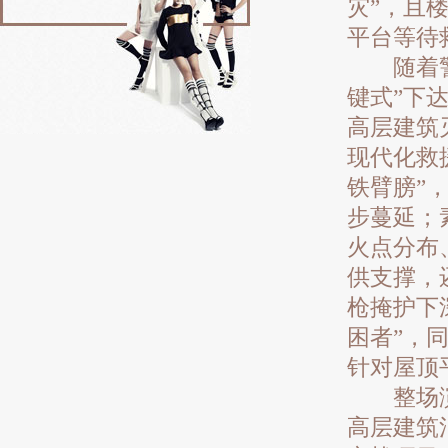
灾”，且
平台等待
随着警报
键式”下
高层建筑
现代化救
铁臂膀”
步蔓延；
火点分布
供支撑，
枪掩护下
困者”，
针对屋顶
整场演练
高层建筑