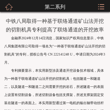



第二系列
网站首页
关于我们
中铁八局取得一种基于联络通道矿山法开挖
的切割机具专利提高了联络通道的开挖效率
新闻资讯
金融界2024年12月14日消息，国家知识产权局信息显示，中铁
服装展示
八局集团有限公司取得一项名为“一种基于联络通道矿山法开挖的切
割机具”的专利，授权公告号 CN 222141248 U，申请日期为2024年3
实店经营
月。
招商加盟
专利摘要显示，本实用新型涉及通道开挖设备技术领域，具体
为一种基于联络通道矿山法开挖的切割机具：包括隧道一和隧道
公司荣誉
二，以及隧道一和隧道二之间需要开挖的岩石，所述隧道一的表面
客户留言
上设置有切割设备，所述切割设备包括支撑架，所述支撑架固定安
装在隧道一的表面上。本实用新型通过第一电机的输出轴带动丝杆
人才招聘