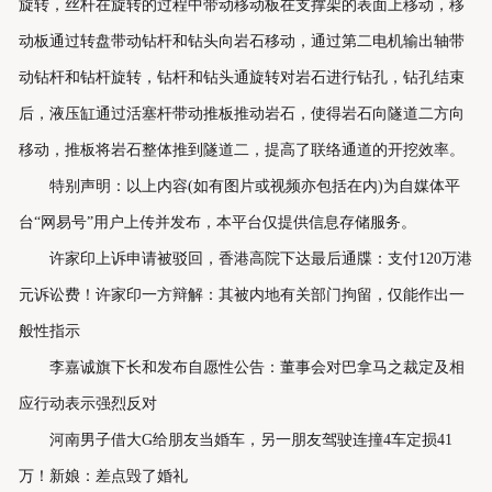
旋转，丝杆在旋转的过程中带动移动板在支撑架的表面上移动，移
联系我们
动板通过转盘带动钻杆和钻头向岩石移动，通过第二电机输出轴带
动钻杆和钻杆旋转，钻杆和钻头通旋转对岩石进行钻孔，钻孔结束
后，液压缸通过活塞杆带动推板推动岩石，使得岩石向隧道二方向
移动，推板将岩石整体推到隧道二，提高了联络通道的开挖效率。
特别声明：以上内容(如有图片或视频亦包括在内)为自媒体平
台“网易号”用户上传并发布，本平台仅提供信息存储服务。
许家印上诉申请被驳回，香港高院下达最后通牒：支付120万港
元诉讼费！许家印一方辩解：其被内地有关部门拘留，仅能作出一
般性指示
李嘉诚旗下长和发布自愿性公告：董事会对巴拿马之裁定及相
应行动表示强烈反对
河南男子借大G给朋友当婚车，另一朋友驾驶连撞4车定损41
万！新娘：差点毁了婚礼